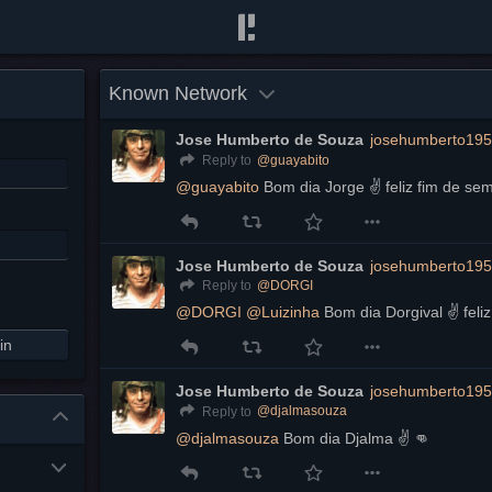
Known Network
Jose Humberto de Souza
josehumberto195
@
guayabito
Reply to
@
guayabito
 Bom dia Jorge ✌️ feliz fim de se
Jose Humberto de Souza
josehumberto195
@
DORGI
Reply to
@
DORGI
@
Luizinha
 Bom dia Dorgival ✌️ feli
in
Jose Humberto de Souza
josehumberto195
@
djalmasouza
Reply to
@
djalmasouza
 Bom dia Djalma ✌️ 👊