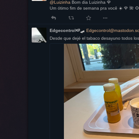
@
Luizinha
 Bom dia Luizinha 🌹 
Um ótimo fim de semana pra você ☀️ 🌹 🌺 🌻
Edgecontrol🍉🛹
Edgecontrol@mastodon.so
Desde que dejé el tabaco desayuno todos los 