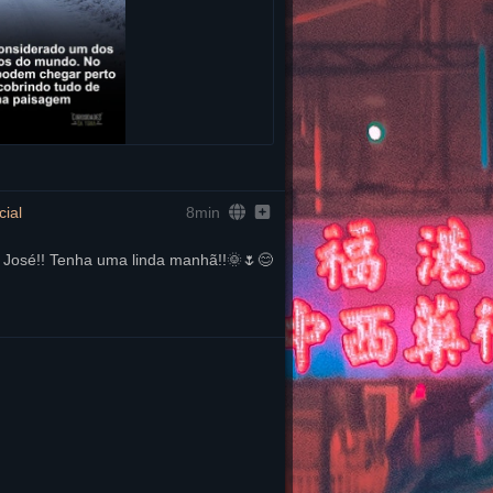
ial
8min
osé!! Tenha uma linda manhã!!🌞🌷😊