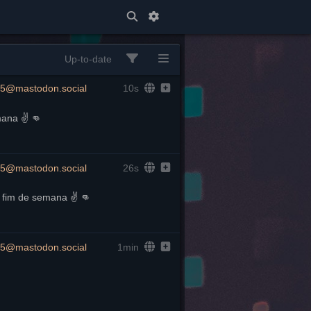
Up-to-date
5@mastodon.social
10s
mana ✌️ 👊
5@mastodon.social
26s
z fim de semana ✌️ 👊
5@mastodon.social
1min