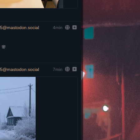
5@mastodon.social
4min
 🌸
5@mastodon.social
7min