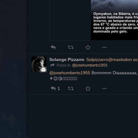
Solange Pizzarro
Solpizzarro@mastodon.soc
@
josehumberto1955
Reply to
@
josehumberto1955
 Bommmm Diaaaaaaaa, J
⚘️😉😘✌🏻👊🏻👊🏻
1