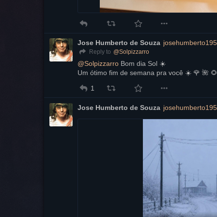
Jose Humberto de Souza
josehumberto195
@
Solpizzarro
Reply to
@
Solpizzarro
 Bom dia Sol ☀️ 
Um ótimo fim de semana pra você ☀️ 🌹 🌺 🌻
1
Jose Humberto de Souza
josehumberto195