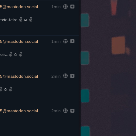
5@mastodon.social
1min
xta-feira ✌️ ☺️ ✌️
5@mastodon.social
1min
eira ✌️ ☺️ ✌️
5@mastodon.social
2min
️ ☺️ ✌️
5@mastodon.social
2min