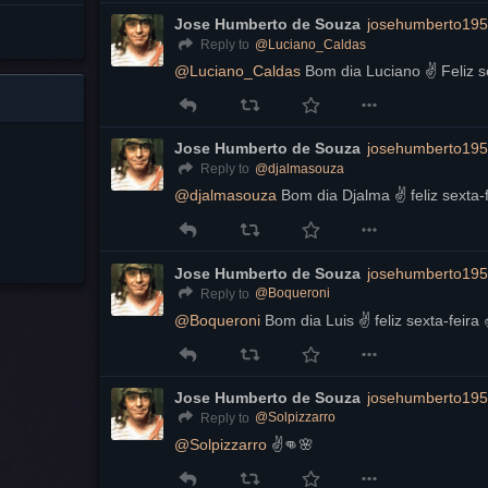
Jose Humberto de Souza
josehumberto195
@
Luciano_Caldas
Reply to
@
Luciano_Caldas
 Bom dia Luciano ✌️ Feliz se
Jose Humberto de Souza
josehumberto195
@
djalmasouza
Reply to
@
djalmasouza
 Bom dia Djalma ✌️ feliz sexta-f
Jose Humberto de Souza
josehumberto195
@
Boqueroni
Reply to
@
Boqueroni
 Bom dia Luis ✌️ feliz sexta-feira ✌
Jose Humberto de Souza
josehumberto195
@
Solpizzarro
Reply to
@
Solpizzarro
 ✌️👊🌸