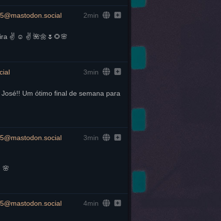
5@mastodon.social
2min
ira ✌️ ☺️ ✌️ 🌺🌼🌷🌻🌸
ial
3min
sé!! Um ótimo final de semana para 
5@mastodon.social
3min
 🌸
5@mastodon.social
4min