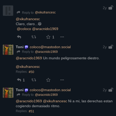
2y
@
xikufrancesc
Reply to
@
xikufrancesc
Claro, claro...😆
@
coloco
@
aracnido1969
1
Toni
coloco@mastodon.social
2y
@
aracnido1969
Reply to
@
aracnido1969
 Un mundo peligrosamente diestro.
@
xikufrancesc
Replies:
#50
1
Toni
coloco@mastodon.social
2y
@
aracnido1969
Reply to
@
aracnido1969
@
xikufrancesc
 Ni a mi, las derechas estan 
cogiendo demasiado ritmo.
Replies:
#51