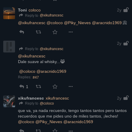
Toni
coloco
2y
@
xikufrancesc
Reply to
@
xikufrancesc
@
coloco
@
Piky_Nieves
@
aracnido1969
 📀
2y
@
xikufrancesc
Reply to
@
xikufrancesc
Dale suave al whisky...😹
@
coloco
@
aracnido1969
Replies:
#47
1
xikufrancesc
xikufrancesc
2y
@
coloco
Reply to
que va, ya nada recuerdo, tengo tantos tantos pero tantos 
recuerdos que me pides uno de miles tantos, ¡leches!
@
coloco
@
Piky_Nieves
@
aracnido1969