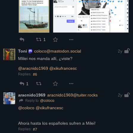
1
Toni
coloco@mastodon.social
2y
Mlilei nos manda allí, ¿viste?
@
aracnido1969
@
xikufrancesc
Replies:
#6
1
aracnido1969
aracnido1969@tuiter.rocks
2y
@
coloco
Reply to
@
coloco
@
xikufrancesc
Ahora hasta los españoles sufren a Milei!
Replies:
#7