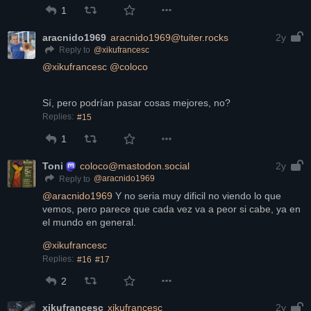
1
aracnido1969
aracnido1969@tuiter.rocks
2y
@
xikufrancesc
Reply to
@
xikufrancesc
@
coloco
Sí, pero podrían pasar cosas mejores, no?
Replies:
#15
1
Toni
coloco@mastodon.social
2y
@
aracnido1969
Reply to
@
aracnido1969
 Y no seria muy dificil no viendo lo que 
vemos, pero parece que cada vez va a peor si cabe, ya en 
el mundo en general.
@
xikufrancesc
Replies:
#16
#17
2
xikufrancesc
xikufrancesc
2y