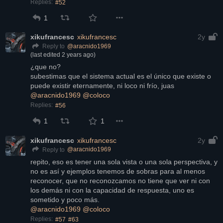
Replies:
#52
1
xikufrancesc
xikufrancesc
2y
@
aracnido1969
Reply to
(last edited
2 years ago
)
¿que no?
subestimas que el sistema actual es el único que existe o 
puede existir eternamente, ni loco ni frío, juas
@
aracnido1969
@
coloco
Replies:
#56
1
1
xikufrancesc
xikufrancesc
2y
@
aracnido1969
Reply to
repito, eso es tener una sola vista o una sola perspectiva, y 
no es así y ejemplos tenemos de sobras para al menos 
reconocer, que no reconozcamos no tiene que ver ni con 
los demás ni con la capacidad de respuesta, uno es 
sometido y poco más.
@
aracnido1969
@
coloco
Replies:
#57
#63