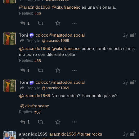
@
aracnido1969
@
xikufrancesc
 es una visionaria.
Replies:
#69
1
Toni
coloco@mastodon.social
2y
@
aracnido1969
Reply to
@
aracnido1969
@
xikufrancesc
 bueno, tambien esta el mis 
mo perro con diferente collar.
Replies:
#68
1
Toni
coloco@mastodon.social
2y
@
aracnido1969
Reply to
@
aracnido1969
 No usa redes? Facebook quizas?
@
xikufrancesc
Replies:
#67
1
aracnido1969
aracnido1969@tuiter.rocks
2y