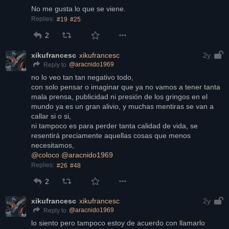
No me gusta lo que se viene.
Replies:
#19
#25
2
xikufrancesc
xikufrancesc
2y
@
aracnido1969
Reply to
no lo veo tan tan negativo todo,
con solo pensar o imaginar que ya no vamos a tener tanta 
mala prensa, publicidad ni presión de los gringos en el 
mundo ya es un gran alivio, y muchas mentiras se van a 
callar si o si,
ni tampoco es para perder tanta calidad de vida, se 
resentirá preciamente aquellas cosas que menos 
necesitamos,
@
coloco
@
aracnido1969
Replies:
#26
#48
2
xikufrancesc
xikufrancesc
2y
@
aracnido1969
Reply to
lo siento pero tampoco estoy de acuerdo con llamarlo 