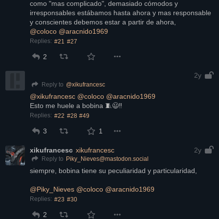
como "mas complicado", demasiado cómodos y 
irresponsables estábamos hasta ahora y mas responsable 
y conscientes debemos estar a partir de ahora,
@
coloco
@
aracnido1969
Replies:
#21
#27
2
2y
@
xikufrancesc
Reply to
@
xikufrancesc
@
coloco
@
aracnido1969
Esto me huele a bobina 🧵😃‼️
Replies:
#22
#28
#49
3
1
xikufrancesc
xikufrancesc
2y
Piky_Nieves@mastodon.social
Reply to
siempre, bobina tiene su peculiaridad y particularidad,
@
Piky_Nieves
@
coloco
@
aracnido1969
Replies:
#23
#30
2