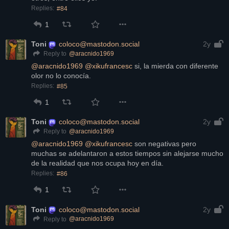
Replies:
#84
1
Toni
coloco@mastodon.social
2y
@
aracnido1969
Reply to
@
aracnido1969
@
xikufrancesc
 si, la mierda con diferente 
olor no lo conocía.
Replies:
#85
1
Toni
coloco@mastodon.social
2y
@
aracnido1969
Reply to
@
aracnido1969
@
xikufrancesc
 son negativas pero 
muchas se adelantaron a estos tiempos sin alejarse mucho 
de la realidad que nos ocupa hoy en día.
Replies:
#86
1
Toni
coloco@mastodon.social
2y
@
aracnido1969
Reply to