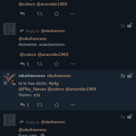
@
coloco
@
aracnido1969
2y
@
xikufrancesc
Reply to
@
xikufrancesc
Asímente, exactamismo.
@
coloco
@
aracnido1969
1
xikufrancesc
xikufrancesc
2y
tú lo has dicho, 
#p4g
@
Piky_Nieves
@
coloco
@
aracnido1969
Replies:
#36
1
2y
@
xikufrancesc
Reply to
@
xikufrancesc
Four cats...😆