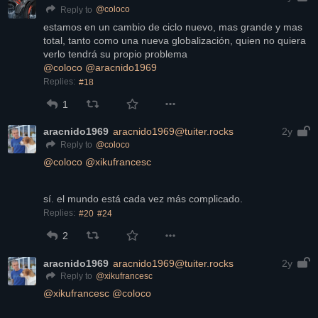
@
coloco
Reply to
estamos en un cambio de ciclo nuevo, mas grande y mas 
total, tanto como una nueva globalización, quien no quiera 
verlo tendrá su propio problema
@
coloco
@
aracnido1969
Replies:
#18
1
aracnido1969
aracnido1969@tuiter.rocks
2y
@
coloco
Reply to
@
coloco
@
xikufrancesc
sí. el mundo está cada vez más complicado.
Replies:
#20
#24
2
aracnido1969
aracnido1969@tuiter.rocks
2y
@
xikufrancesc
Reply to
@
xikufrancesc
@
coloco