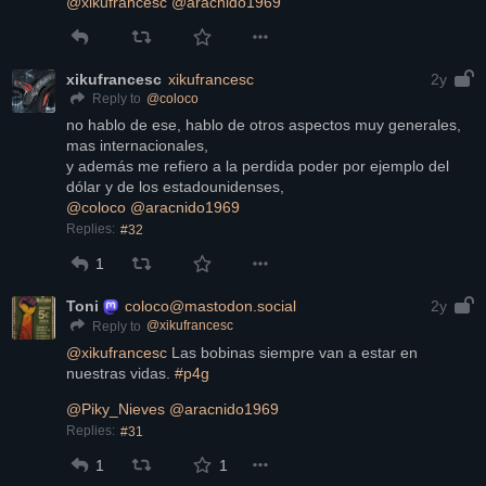
@
xikufrancesc
@
aracnido1969
xikufrancesc
xikufrancesc
2y
@
coloco
Reply to
no hablo de ese, hablo de otros aspectos muy generales, 
mas internacionales,
y además me refiero a la perdida poder por ejemplo del 
dólar y de los estadounidenses,
@
coloco
@
aracnido1969
Replies:
#32
1
Toni
coloco@mastodon.social
2y
@
xikufrancesc
Reply to
@
xikufrancesc
 Las bobinas siempre van a estar en 
nuestras vidas. 
#
p4g
@
Piky_Nieves
@
aracnido1969
Replies:
#31
1
1