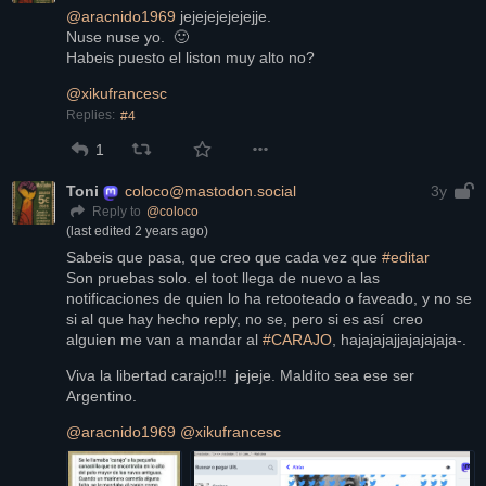
@
aracnido1969
 jejejejejejejje.
Nuse nuse yo.  🙂 
Habeis puesto el liston muy alto no?
@
xikufrancesc
Replies:
#4
1
Toni
coloco@mastodon.social
3y
@
coloco
Reply to
(last edited
2 years ago
)
Sabeis que pasa, que creo que cada vez que 
#
editar
Son pruebas solo. el toot llega de nuevo a las 
notificaciones de quien lo ha retooteado o faveado, y no se 
si al que hay hecho reply, no se, pero si es así  creo 
alguien me van a mandar al 
#
CARAJO
, hajajajajjajajajaja-.
Viva la libertad carajo!!!  jejeje. Maldito sea ese ser 
Argentino.
@
aracnido1969
@
xikufrancesc