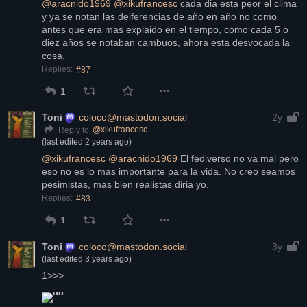
@
aracnido1969
@
xikufrancesc
 cada dia esta peor el clima 
y ya se notan las deiferencias de año en año no como 
antes que era mas explaido en el tiempo, como cada 5 o 
diez años se notaban cambuos, ahora esta desvocada la 
cosa.
Replies:
#87
1
Toni
coloco@mastodon.social
2y
@
xikufrancesc
Reply to
(last edited
2 years ago
)
@
xikufrancesc
@
aracnido1969
 El fediverso no va mal pero 
eso no es lo mas importante para la vida. No creo seamos 
pesimistas, mas bien realistas diria yo.
Replies:
#83
1
Toni
coloco@mastodon.social
3y
(last edited
3 years ago
)
1>>>