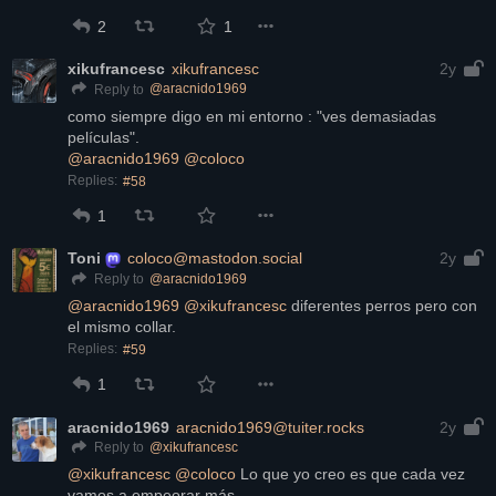
2
1
xikufrancesc
xikufrancesc
2y
@
aracnido1969
Reply to
como siempre digo en mi entorno : "ves demasiadas 
películas".
@
aracnido1969
@
coloco
Replies:
#58
1
Toni
coloco@mastodon.social
2y
@
aracnido1969
Reply to
@
aracnido1969
@
xikufrancesc
 diferentes perros pero con 
el mismo collar.
Replies:
#59
1
aracnido1969
aracnido1969@tuiter.rocks
2y
@
xikufrancesc
Reply to
@
xikufrancesc
@
coloco
 Lo que yo creo es que cada vez 
vamos a empeorar más.