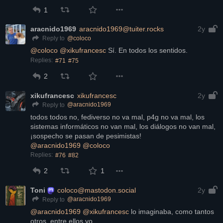
1
aracnido1969
aracnido1969@tuiter.rocks
2y
@
coloco
Reply to
@
coloco
@
xikufrancesc
 Sí. En todos los sentidos.
Replies:
#71
#75
2
xikufrancesc
xikufrancesc
2y
@
aracnido1969
Reply to
todos todos no, fediverso no va mal, p4g no va mal, los 
sistemas informáticos no van mal, los diálogos no van mal,
¡sospecho se pasan de pesimistas!
@
aracnido1969
@
coloco
Replies:
#76
#82
2
1
Toni
coloco@mastodon.social
2y
@
aracnido1969
Reply to
@
aracnido1969
@
xikufrancesc
 lo imaginaba, como tantos 
otros, entre ellos yo.