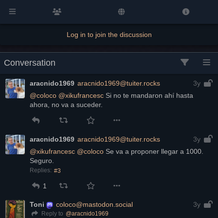
Log in to join the discussion
Conversation
aracnido1969
aracnido1969@tuiter.rocks
3y
@
coloco
@
xikufrancesc
 Si no te mandaron ahí hasta 
ahora, no va a suceder.
aracnido1969
aracnido1969@tuiter.rocks
3y
@
xikufrancesc
@
coloco
 Se va a proponer llegar a 1000. 
Seguro.
Replies:
#3
1
Toni
coloco@mastodon.social
3y
@
aracnido1969
Reply to