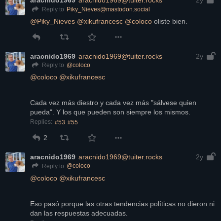
aracnido1969
aracnido1969@tuiter.rocks
2y
Piky_Nieves@mastodon.social
Reply to
@
Piky_Nieves
@
xikufrancesc
@
coloco
 oliste bien.
aracnido1969
aracnido1969@tuiter.rocks
2y
@
coloco
Reply to
@
coloco
@
xikufrancesc
Cada vez más diestro y cada vez más "sálvese quien 
pueda". Y los que pueden son siempre los mismos.
Replies:
#53
#55
2
aracnido1969
aracnido1969@tuiter.rocks
2y
@
coloco
Reply to
@
coloco
@
xikufrancesc
Eso pasó porque las otras tendencias políticas no dieron ni 
dan las respuestas adecuadas.