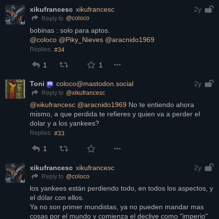
xikufrancesc
xikufrancesc
2y
@
coloco
Reply to
bobinas : solo para aptos.
@
coloco
@
Piky_Nieves
@
aracnido1969
Replies:
#34
1
1
Toni
coloco@mastodon.social
2y
@
xikufrancesc
Reply to
@
xikufrancesc
@
aracnido1969
 No te entiendo ahora 
mismo, a que perdida te refieres y quien va a perder el 
dolar y a los yankees?
Replies:
#33
1
xikufrancesc
xikufrancesc
2y
@
coloco
Reply to
los yankees están perdiendo todo, en todos los aspectos, y 
el dólar con ellos.
Ya no son primer mundistas, ya no pueden mandar mas 
cosas por el mundo y comienza el declive como "imperio"