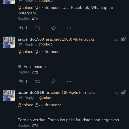
@
coloco
Reply to
@
coloco
@
xikufrancesc
 Usa Facebook, Whatsapp e 
Instagram.
Replies:
#72
1
aracnido1969
aracnido1969@tuiter.rocks
2y
@
coloco
Reply to
@
coloco
@
xikufrancesc
Sí. Es lo mismo.
Replies:
#73
1
aracnido1969
aracnido1969@tuiter.rocks
2y
@
coloco
Reply to
@
coloco
@
xikufrancesc
Pero es verdad. Todas las pelis futuristas son negativas.
Replies:
#74