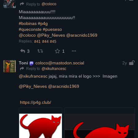
@
coloco
Reply to
Miaaaaaaaauuu!!!!
Miaaaaaaaaauuuuuuuuuuu!!
#bobinas
#p4g
#queconste
#pueseso
@
coloco
@
Piky_Nieves
@
aracnido1969
Replies:
#41
#44
#45
3
1
Toni
coloco@mastodon.social
2y
@
xikufrancesc
Reply to
@
xikufrancesc
 jajaj, mira mira el logo >>>  Imagen 
@
Piky_Nieves
@
aracnido1969
https://
p4g.club/