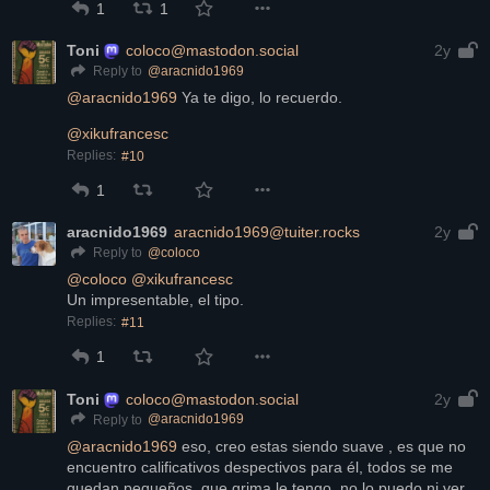
1
1
Toni
coloco@mastodon.social
2y
@
aracnido1969
Reply to
@
aracnido1969
 Ya te digo, lo recuerdo.
@
xikufrancesc
Replies:
#10
1
aracnido1969
aracnido1969@tuiter.rocks
2y
@
coloco
Reply to
@
coloco
@
xikufrancesc
Un impresentable, el tipo.
Replies:
#11
1
Toni
coloco@mastodon.social
2y
@
aracnido1969
Reply to
@
aracnido1969
 eso, creo estas siendo suave , es que no 
encuentro calificativos despectivos para él, todos se me 
quedan pequeños, que grima le tengo, no lo puedo ni ver, 