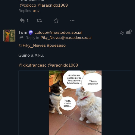
@
coloco
@
aracnido1969
Replies:
#37
1
Toni
coloco@mastodon.social
2y
Piky_Nieves@mastodon.social
Reply to
@
Piky_Nieves
#
pueseso
Guiño a Xiku.
@
xikufrancesc
@
aracnido1969