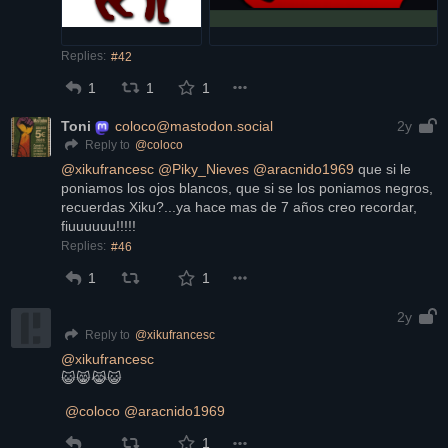
Replies:
#42
1
1
1
Toni
coloco@mastodon.social
2y
@
coloco
Reply to
@
xikufrancesc
@
Piky_Nieves
@
aracnido1969
 que si le 
poniamos los ojos blancos, que si se los poniamos negros, 
recuerdas Xiku?...ya hace mas de 7 años creo recordar, 
fiuuuuuu!!!!!
Replies:
#46
1
1
2y
@
xikufrancesc
Reply to
@
xikufrancesc
😺😸😹😺
@
coloco
@
aracnido1969
1