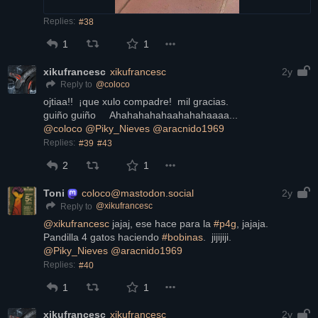
Replies:
#38
1
1
xikufrancesc
xikufrancesc
2y
@
coloco
Reply to
ojtiaa!!  ¡que xulo compadre!  mil gracias.
guiño guiño     Ahahahahahaahahahaaaa...
@
coloco
@
Piky_Nieves
@
aracnido1969
Replies:
#39
#43
2
1
Toni
coloco@mastodon.social
2y
@
xikufrancesc
Reply to
@
xikufrancesc
 jajaj, ese hace para la 
#
p4g
, jajaja.
Pandilla 4 gatos haciendo 
#
bobinas
.  jijijiji.
@
Piky_Nieves
@
aracnido1969
Replies:
#40
1
1
xikufrancesc
xikufrancesc
2y