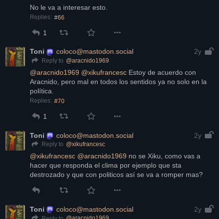
No le va a interesar esto.
Replies:
#66
1
Toni
coloco@mastodon.social
2y
@
aracnido1969
Reply to
@
aracnido1969
@
xikufrancesc
 Estoy de acuerdo con 
Aracnido, pero mal en todos los sentidos ya no solo en la 
política.
Replies:
#70
1
Toni
coloco@mastodon.social
2y
@
xikufrancesc
Reply to
@
xikufrancesc
@
aracnido1969
 no se Xiku, como vas a 
hacer que responda el clima por ejemplo que sta 
destrozado y que con politicos así se va a romper mas?
Toni
coloco@mastodon.social
2y
@
aracnido1969
Reply to