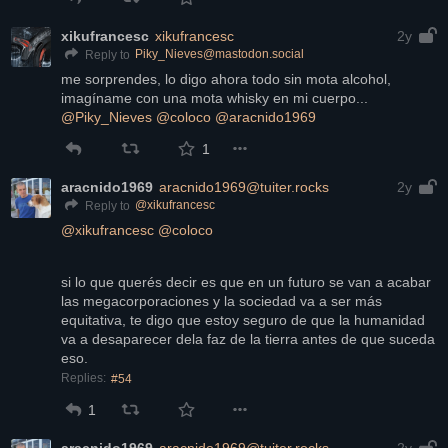
xikufrancesc
xikufrancesc
2y
Piky_Nieves@mastodon.social
Reply to
me sorprendes, lo digo ahora todo sin mota alcohol, 
imagíname con una mota whisky en mi cuerpo... 
@
Piky_Nieves
@
coloco
@
aracnido1969
1
aracnido1969
aracnido1969@tuiter.rocks
2y
@
xikufrancesc
Reply to
@
xikufrancesc
@
coloco
si lo que querés decir es que en un futuro se van a acabar 
las megacorporaciones y la sociedad va a ser más 
equitativa, te digo que estoy seguro de que la humanidad 
va a desaparecer dela faz de la tierra antes de que suceda 
eso.
Replies:
#54
1