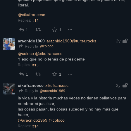
literal.
@
xikufrancesc
Replies:
#12
1
1
aracnido1969
aracnido1969@tuiter.rocks
2y
@
coloco
Reply to
@
coloco
@
xikufrancesc
Y eso que no lo tenés de presidente
Replies:
#13
1
1
xikufrancesc
xikufrancesc
2y
@
aracnido1969
Reply to
la vida y la historia muchas veces no tienen paliativos para 
nombrar ni justificar,
las cosas pasan, las cosas suceden y no hay más que 
hacer,
@
aracnido1969
@
coloco
Replies:
#14