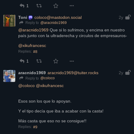
1
Toni
coloco@mastodon.social
2y
@
aracnido1969
Reply to
@
aracnido1969
 Que si lo sufrimos, y encima en nuestro 
país junto con la ultraderecha y circulos de empresauros-
@
xikufrancesc
Replies:
#8
1
aracnido1969
aracnido1969@tuiter.rocks
2y
@
coloco
Reply to
@
coloco
@
xikufrancesc
Esos son los que lo apoyan.
Y el tipo decía que iba a acabar con la casta!
Más casta que eso no se consigue!!
Replies:
#9