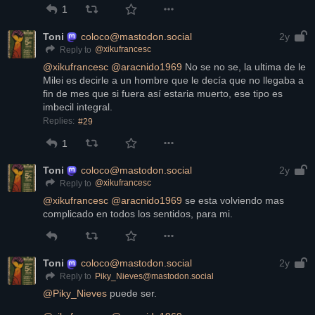
1
Toni
coloco@mastodon.social
2y
@
xikufrancesc
Reply to
@
xikufrancesc
@
aracnido1969
 No se no se, la ultima de le 
Milei es decirle a un hombre que le decía que no llegaba a 
fin de mes que si fuera así estaria muerto, ese tipo es 
imbecil integral.
Replies:
#29
1
Toni
coloco@mastodon.social
2y
@
xikufrancesc
Reply to
@
xikufrancesc
@
aracnido1969
 se esta volviendo mas 
complicado en todos los sentidos, para mi.
Toni
coloco@mastodon.social
2y
Piky_Nieves@mastodon.social
Reply to
@
Piky_Nieves
 puede ser.