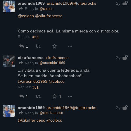
aracnido1969
aracnido1969@tuiter.rocks
2y
@
coloco
Reply to
@
coloco
@
xikufrancesc
Como decimos acá: La misma mierda con distinto olor.
Replies:
#65
1
xikufrancesc
xikufrancesc
2y
@
aracnido1969
Reply to
...invítala a una cuenta federada, anda.
Se buen marido. Aahahahahahaa!!!
@
aracnido1969
@
coloco
Replies:
#61
1
1
aracnido1969
aracnido1969@tuiter.rocks
2y
@
xikufrancesc
Reply to
@
xikufrancesc
@
coloco