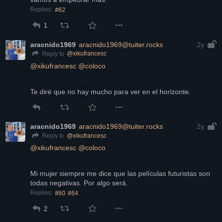
Replies:
#62
1
aracnido1969
aracnido1969@tuiter.rocks
2y
@
xikufrancesc
Reply to
@
xikufrancesc
@
coloco
Te diré que no hay mucho para ver en el horizonte.
aracnido1969
aracnido1969@tuiter.rocks
2y
@
xikufrancesc
Reply to
@
xikufrancesc
@
coloco
Mi mujer siempre me dice que las películas futuristas son 
todas negativas. Por algo será.
Replies:
#60
#64
2