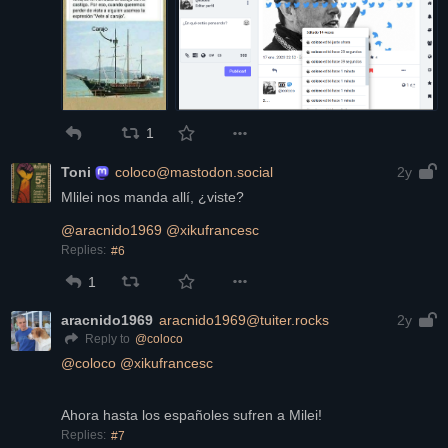
1
Toni
coloco@mastodon.social
2y
Mlilei nos manda allí, ¿viste?
@
aracnido1969
@
xikufrancesc
Replies:
#6
1
aracnido1969
aracnido1969@tuiter.rocks
2y
@
coloco
Reply to
@
coloco
@
xikufrancesc
Ahora hasta los españoles sufren a Milei!
Replies:
#7