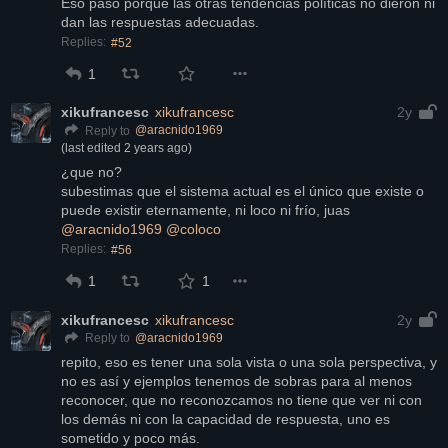
Eso pasó porque las otras tendencias políticas no dieron ni 
dan las respuestas adecuadas.
Replies:
#52
1
xikufrancesc
xikufrancesc
2y
@
aracnido1969
Reply to
(last edited
2 years ago
)
¿que no?
subestimas que el sistema actual es el único que existe o 
puede existir eternamente, ni loco ni frío, juas
@
aracnido1969
@
coloco
Replies:
#56
1
1
xikufrancesc
xikufrancesc
2y
@
aracnido1969
Reply to
repito, eso es tener una sola vista o una sola perspectiva, y 
no es así y ejemplos tenemos de sobras para al menos 
reconocer, que no reconozcamos no tiene que ver ni con 
los demás ni con la capacidad de respuesta, uno es 
sometido y poco más.