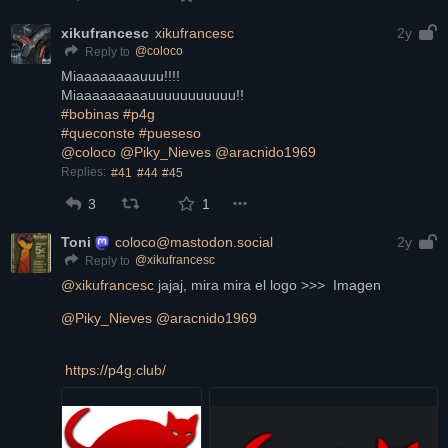
xikufrancesc
xikufrancesc
2y
@
coloco
Reply to
Miaaaaaaaauuu!!!!
Miaaaaaaaaauuuuuuuuuuu!!
#bobinas
#p4g
#queconste
#pueseso
@
coloco
@
Piky_Nieves
@
aracnido1969
Replies:
#41
#44
#45
3
1
Toni
coloco@mastodon.social
2y
@
xikufrancesc
Reply to
@
xikufrancesc
 jajaj, mira mira el logo >>>  Imagen 
@
Piky_Nieves
@
aracnido1969
https://
p4g.club/