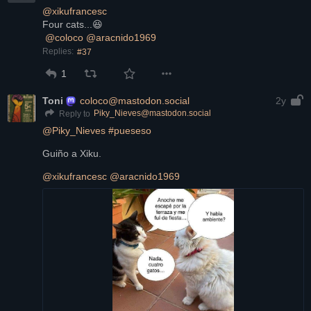
@
xikufrancesc
Four cats...😆
@
coloco
@
aracnido1969
Replies:
#37
1
Toni
coloco@mastodon.social
2y
Piky_Nieves@mastodon.social
Reply to
@
Piky_Nieves
#
pueseso
Guiño a Xiku.
@
xikufrancesc
@
aracnido1969