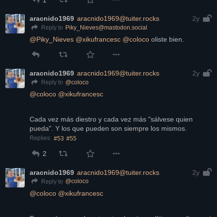
aracnido1969
aracnido1969@tuiter.rocks
2y
Piky_Nieves@mastodon.social
Reply to
@
Piky_Nieves
@
xikufrancesc
@
coloco
 oliste bien.
aracnido1969
aracnido1969@tuiter.rocks
2y
@
coloco
Reply to
@
coloco
@
xikufrancesc
Cada vez más diestro y cada vez más "sálvese quien 
pueda". Y los que pueden son siempre los mismos.
Replies:
#53
#55
2
aracnido1969
aracnido1969@tuiter.rocks
2y
@
coloco
Reply to
@
coloco
@
xikufrancesc