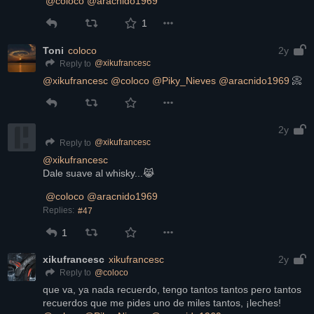
@
coloco
@
aracnido1969
1
Toni
coloco
2y
@
xikufrancesc
Reply to
@
xikufrancesc
@
coloco
@
Piky_Nieves
@
aracnido1969
 📀
2y
@
xikufrancesc
Reply to
@
xikufrancesc
Dale suave al whisky...😹
@
coloco
@
aracnido1969
Replies:
#47
1
xikufrancesc
xikufrancesc
2y
@
coloco
Reply to
que va, ya nada recuerdo, tengo tantos tantos pero tantos 
recuerdos que me pides uno de miles tantos, ¡leches!