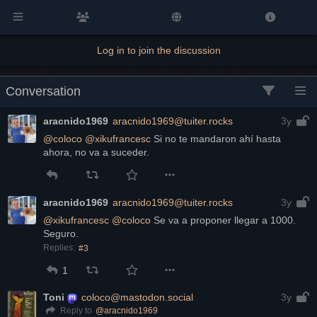
Log in to join the discussion
Conversation
aracnido1969
aracnido1969@tuiter.rocks
3y
@
coloco
@
xikufrancesc
 Si no te mandaron ahí hasta 
ahora, no va a suceder.
aracnido1969
aracnido1969@tuiter.rocks
3y
@
xikufrancesc
@
coloco
 Se va a proponer llegar a 1000. 
Seguro.
Replies:
#3
1
Toni
coloco@mastodon.social
3y
@
aracnido1969
Reply to