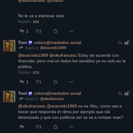
@
xikufrancesc
@
coloco
No le va a interesar esto.
Replies:
#66
1
Toni
coloco@mastodon.social
2y
@
aracnido1969
Reply to
@
aracnido1969
@
xikufrancesc
 Estoy de acuerdo con 
Aracnido, pero mal en todos los sentidos ya no solo en la 
política.
Replies:
#70
1
Toni
coloco@mastodon.social
2y
@
xikufrancesc
Reply to
@
xikufrancesc
@
aracnido1969
 no se Xiku, como vas a 
hacer que responda el clima por ejemplo que sta 
destrozado y que con politicos así se va a romper mas?