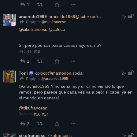
1
aracnido1969
aracnido1969@tuiter.rocks
2y
@
xikufrancesc
Reply to
@
xikufrancesc
@
coloco
Sí, pero podrían pasar cosas mejores, no?
Replies:
#15
1
Toni
coloco@mastodon.social
2y
@
aracnido1969
Reply to
@
aracnido1969
 Y no seria muy dificil no viendo lo que 
vemos, pero parece que cada vez va a peor si cabe, ya en 
el mundo en general.
@
xikufrancesc
Replies:
#16
#17
2
xikufrancesc
xikufrancesc
2y