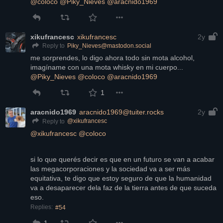
@
coloco
@
Piky_Nieves
@
aracnido1969
xikufrancesc
xikufrancesc
2y
Piky_Nieves@mastodon.social
Reply to
me sorprendes, lo digo ahora todo sin mota alcohol, 
imagíname con una mota whisky en mi cuerpo... 
@
Piky_Nieves
@
coloco
@
aracnido1969
1
aracnido1969
aracnido1969@tuiter.rocks
2y
@
xikufrancesc
Reply to
@
xikufrancesc
@
coloco
si lo que querés decir es que en un futuro se van a acabar 
las megacorporaciones y la sociedad va a ser más 
equitativa, te digo que estoy seguro de que la humanidad 
va a desaparecer dela faz de la tierra antes de que suceda 
eso.
Replies:
#54
1