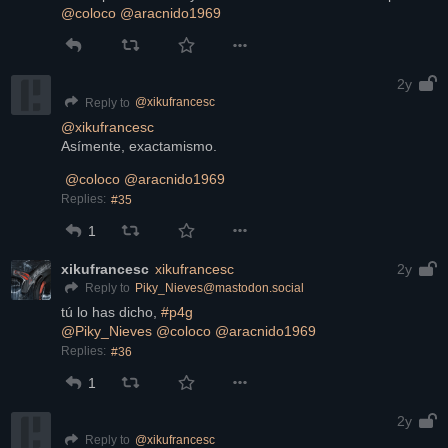
@
coloco
@
aracnido1969
2y
@
xikufrancesc
Reply to
@
xikufrancesc
Asímente, exactamismo.
@
coloco
@
aracnido1969
Replies:
#35
1
xikufrancesc
xikufrancesc
2y
Piky_Nieves@mastodon.social
Reply to
tú lo has dicho, 
#p4g
@
Piky_Nieves
@
coloco
@
aracnido1969
Replies:
#36
1
2y
@
xikufrancesc
Reply to