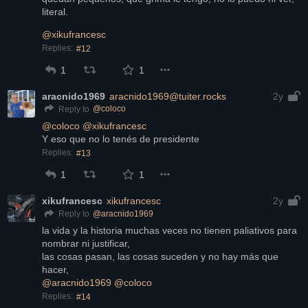
literal.
@
xikufrancesc
Replies:
#12
1
1
aracnido1969
aracnido1969@tuiter.rocks
2y
@
coloco
Reply to
@
coloco
@
xikufrancesc
Y eso que no lo tenés de presidente
Replies:
#13
1
1
xikufrancesc
xikufrancesc
2y
@
aracnido1969
Reply to
la vida y la historia muchas veces no tienen paliativos para 
nombrar ni justificar,
las cosas pasan, las cosas suceden y no hay más que 
hacer,
@
aracnido1969
@
coloco
Replies:
#14