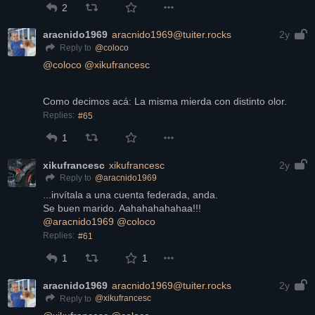
2
aracnido1969
aracnido1969@tuiter.rocks
2y
@
coloco
Reply to
@
coloco
@
xikufrancesc
Como decimos acá: La misma mierda con distinto olor.
Replies:
#65
1
xikufrancesc
xikufrancesc
2y
@
aracnido1969
Reply to
...invítala a una cuenta federada, anda.
Se buen marido. Aahahahahahaa!!!
@
aracnido1969
@
coloco
Replies:
#61
1
1
aracnido1969
aracnido1969@tuiter.rocks
2y
@
xikufrancesc
Reply to