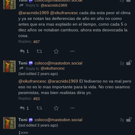
@
aracnido1969
Reply to
@
aracnido1969
@
xikufrancesc
 cada dia esta peor el clima 
y ya se notan las deiferencias de año en año no como 
antes que era mas explaido en el tiempo, como cada 5 o 
diez años se notaban cambuos, ahora esta desvocada la 
cosa.
Replies:
#87
1
Toni
coloco@mastodon.social
2y
@
xikufrancesc
Reply to
(last edited
2 years ago
)
@
xikufrancesc
@
aracnido1969
 El fediverso no va mal pero 
eso no es lo mas importante para la vida. No creo seamos 
pesimistas, mas bien realistas diria yo.
Replies:
#83
1
Toni
coloco@mastodon.social
3y
(last edited
3 years ago
)
1>>>