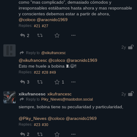
como "mas complicado", demasiado cómodos y 
irresponsables estábamos hasta ahora y mas responsable 
y conscientes debemos estar a partir de ahora,
@
coloco
@
aracnido1969
Replies:
#21
#27
2
2y
@
xikufrancesc
Reply to
@
xikufrancesc
@
coloco
@
aracnido1969
Esto me huele a bobina 🧵😃‼️
Replies:
#22
#28
#49
3
1
xikufrancesc
xikufrancesc
2y
Piky_Nieves@mastodon.social
Reply to
siempre, bobina tiene su peculiaridad y particularidad,
@
Piky_Nieves
@
coloco
@
aracnido1969
Replies:
#23
#30
2