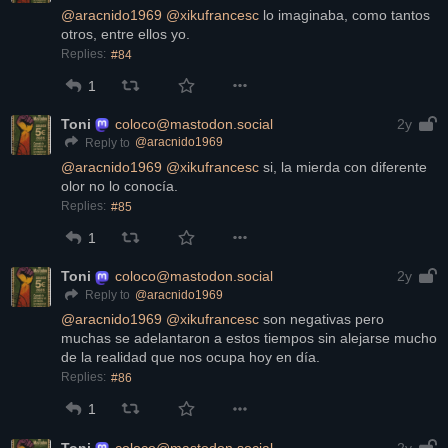
@
aracnido1969
@
xikufrancesc
 lo imaginaba, como tantos 
otros, entre ellos yo.
Replies:
#84
1
Toni
coloco@mastodon.social
2y
@
aracnido1969
Reply to
@
aracnido1969
@
xikufrancesc
 si, la mierda con diferente 
olor no lo conocía.
Replies:
#85
1
Toni
coloco@mastodon.social
2y
@
aracnido1969
Reply to
@
aracnido1969
@
xikufrancesc
 son negativas pero 
muchas se adelantaron a estos tiempos sin alejarse mucho 
de la realidad que nos ocupa hoy en día.
Replies:
#86
1
Toni
coloco@mastodon.social
2y