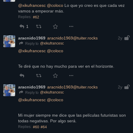
@
xikufrancesc
@
coloco
 Lo que yo creo es que cada vez 
vamos a empeorar más.
Replies:
#62
1
aracnido1969
aracnido1969@tuiter.rocks
2y
@
xikufrancesc
Reply to
@
xikufrancesc
@
coloco
Te diré que no hay mucho para ver en el horizonte.
aracnido1969
aracnido1969@tuiter.rocks
2y
@
xikufrancesc
Reply to
@
xikufrancesc
@
coloco
Mi mujer siempre me dice que las películas futuristas son 
todas negativas. Por algo será.
Replies:
#60
#64