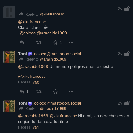
2y
@
xikufrancesc
Reply to
@
xikufrancesc
Claro, claro...😆
@
coloco
@
aracnido1969
1
Toni
coloco@mastodon.social
2y
@
aracnido1969
Reply to
@
aracnido1969
 Un mundo peligrosamente diestro.
@
xikufrancesc
Replies:
#50
1
Toni
coloco@mastodon.social
2y
@
aracnido1969
Reply to
@
aracnido1969
@
xikufrancesc
 Ni a mi, las derechas estan 
cogiendo demasiado ritmo.
Replies:
#51