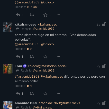
@
aracnido1969
@
coloco
Replies:
#57
#63
2
1
xikufrancesc
xikufrancesc
2y
@
aracnido1969
Reply to
como siempre digo en mi entorno : "ves demasiadas 
películas".
@
aracnido1969
@
coloco
Replies:
#58
1
Toni
coloco@mastodon.social
2y
@
aracnido1969
Reply to
@
aracnido1969
@
xikufrancesc
 diferentes perros pero con 
el mismo collar.
Replies:
#59
1
aracnido1969
aracnido1969@tuiter.rocks
2y
@
xikufrancesc
Reply to