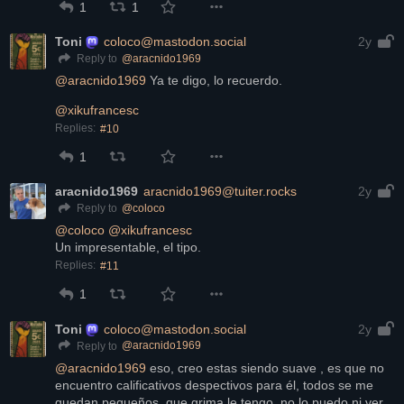
1
1
Toni
coloco@mastodon.social
2y
@
aracnido1969
Reply to
@
aracnido1969
 Ya te digo, lo recuerdo.
@
xikufrancesc
Replies:
#10
1
aracnido1969
aracnido1969@tuiter.rocks
2y
@
coloco
Reply to
@
coloco
@
xikufrancesc
Un impresentable, el tipo.
Replies:
#11
1
Toni
coloco@mastodon.social
2y
@
aracnido1969
Reply to
@
aracnido1969
 eso, creo estas siendo suave , es que no 
encuentro calificativos despectivos para él, todos se me 
quedan pequeños, que grima le tengo, no lo puedo ni ver, 