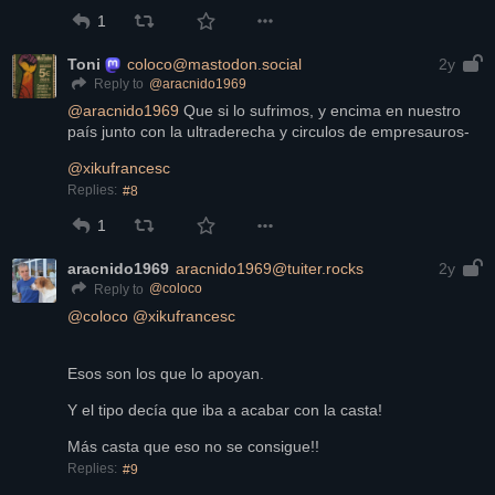
1
Toni
coloco@mastodon.social
2y
@
aracnido1969
Reply to
@
aracnido1969
 Que si lo sufrimos, y encima en nuestro 
país junto con la ultraderecha y circulos de empresauros-
@
xikufrancesc
Replies:
#8
1
aracnido1969
aracnido1969@tuiter.rocks
2y
@
coloco
Reply to
@
coloco
@
xikufrancesc
Esos son los que lo apoyan.
Y el tipo decía que iba a acabar con la casta!
Más casta que eso no se consigue!!
Replies:
#9