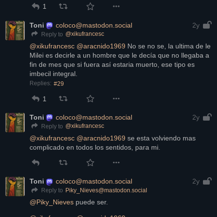
1
Toni
coloco@mastodon.social
2y
@
xikufrancesc
Reply to
@
xikufrancesc
@
aracnido1969
 No se no se, la ultima de le 
Milei es decirle a un hombre que le decía que no llegaba a 
fin de mes que si fuera así estaria muerto, ese tipo es 
imbecil integral.
Replies:
#29
1
Toni
coloco@mastodon.social
2y
@
xikufrancesc
Reply to
@
xikufrancesc
@
aracnido1969
 se esta volviendo mas 
complicado en todos los sentidos, para mi.
Toni
coloco@mastodon.social
2y
Piky_Nieves@mastodon.social
Reply to
@
Piky_Nieves
 puede ser.