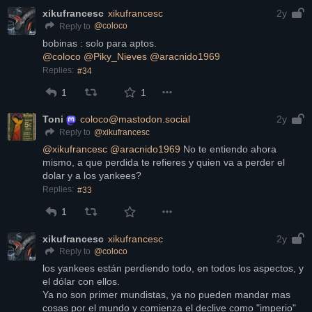
xikufrancesc
xikufrancesc
2y
@
coloco
Reply to
bobinas : solo para aptos.
@
coloco
@
Piky_Nieves
@
aracnido1969
Replies:
#34
1
1
Toni
coloco@mastodon.social
2y
@
xikufrancesc
Reply to
@
xikufrancesc
@
aracnido1969
 No te entiendo ahora 
mismo, a que perdida te refieres y quien va a perder el 
dolar y a los yankees?
Replies:
#33
1
xikufrancesc
xikufrancesc
2y
@
coloco
Reply to
los yankees están perdiendo todo, en todos los aspectos, y 
el dólar con ellos.
Ya no son primer mundistas, ya no pueden mandar mas 
cosas por el mundo y comienza el declive como "imperio"