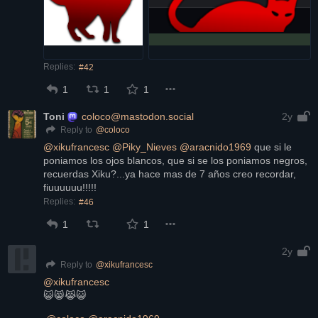
Replies:
#42
1
1
1
Toni
coloco@mastodon.social
2y
@
coloco
Reply to
@
xikufrancesc
@
Piky_Nieves
@
aracnido1969
 que si le 
poniamos los ojos blancos, que si se los poniamos negros, 
recuerdas Xiku?...ya hace mas de 7 años creo recordar, 
fiuuuuuu!!!!!
Replies:
#46
1
1
2y
@
xikufrancesc
Reply to
@
xikufrancesc
😺😸😹😺