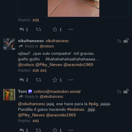
Replies:
#38
1
1
xikufrancesc
xikufrancesc
2y
@
coloco
Reply to
ojtiaa!!  ¡que xulo compadre!  mil gracias.
guiño guiño     Ahahahahahaahahahaaaa...
@
coloco
@
Piky_Nieves
@
aracnido1969
Replies:
#39
#43
2
1
Toni
coloco@mastodon.social
2y
@
xikufrancesc
Reply to
@
xikufrancesc
 jajaj, ese hace para la 
#
p4g
, jajaja.
Pandilla 4 gatos haciendo 
#
bobinas
.  jijijiji.
@
Piky_Nieves
@
aracnido1969
Replies:
#40
1
1