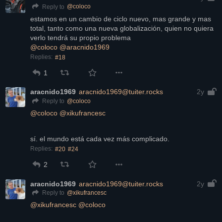
@
coloco
Reply to
estamos en un cambio de ciclo nuevo, mas grande y mas 
total, tanto como una nueva globalización, quien no quiera 
verlo tendrá su propio problema
@
coloco
@
aracnido1969
Replies:
#18
1
aracnido1969
aracnido1969@tuiter.rocks
2y
@
coloco
Reply to
@
coloco
@
xikufrancesc
sí. el mundo está cada vez más complicado.
Replies:
#20
#24
2
aracnido1969
aracnido1969@tuiter.rocks
2y
@
xikufrancesc
Reply to
@
xikufrancesc
@
coloco