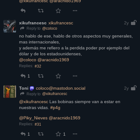
@
xikufrancesc
@
aracnido1969
xikufrancesc
xikufrancesc
2y
@
coloco
Reply to
no hablo de ese, hablo de otros aspectos muy generales, 
mas internacionales,
y además me refiero a la perdida poder por ejemplo del 
dólar y de los estadounidenses,
@
coloco
@
aracnido1969
Replies:
#32
1
Toni
coloco@mastodon.social
2y
@
xikufrancesc
Reply to
@
xikufrancesc
 Las bobinas siempre van a estar en 
nuestras vidas. 
#
p4g
@
Piky_Nieves
@
aracnido1969
Replies:
#31
1
1