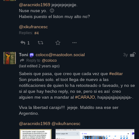
@
aracnido1969
 jejejejejejejje.
Nuse nuse yo.  🙂 
Habeis puesto el liston muy alto no?
@
xikufrancesc
Replies:
#4
1
Toni
coloco@mastodon.social
3y
@
coloco
Reply to
(last edited
2 years ago
)
Sabeis que pasa, que creo que cada vez que 
#
editar
Son pruebas solo. el toot llega de nuevo a las 
notificaciones de quien lo ha retooteado o faveado, y no se 
si al que hay hecho reply, no se, pero si es así  creo 
alguien me van a mandar al 
#
CARAJO
, hajajajajjajajajaja-.
Viva la libertad carajo!!!  jejeje. Maldito sea ese ser 
Argentino.
@
aracnido1969
@
xikufrancesc