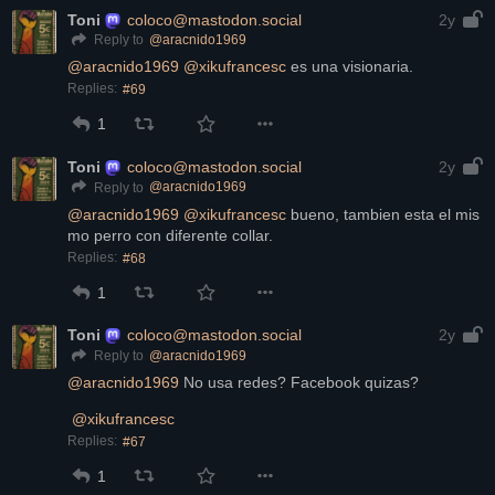
Toni
coloco@mastodon.social
2y
@
aracnido1969
Reply to
@
aracnido1969
@
xikufrancesc
 es una visionaria.
Replies:
#69
1
Toni
coloco@mastodon.social
2y
@
aracnido1969
Reply to
@
aracnido1969
@
xikufrancesc
 bueno, tambien esta el mis 
mo perro con diferente collar.
Replies:
#68
1
Toni
coloco@mastodon.social
2y
@
aracnido1969
Reply to
@
aracnido1969
 No usa redes? Facebook quizas?
@
xikufrancesc
Replies:
#67
1