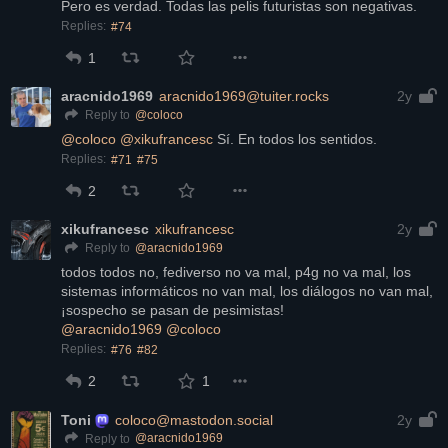
Pero es verdad. Todas las pelis futuristas son negativas.
Replies:
#74
1
aracnido1969
aracnido1969@tuiter.rocks
2y
@
coloco
Reply to
@
coloco
@
xikufrancesc
 Sí. En todos los sentidos.
Replies:
#71
#75
2
xikufrancesc
xikufrancesc
2y
@
aracnido1969
Reply to
todos todos no, fediverso no va mal, p4g no va mal, los 
sistemas informáticos no van mal, los diálogos no van mal,
¡sospecho se pasan de pesimistas!
@
aracnido1969
@
coloco
Replies:
#76
#82
2
1
Toni
coloco@mastodon.social
2y
@
aracnido1969
Reply to