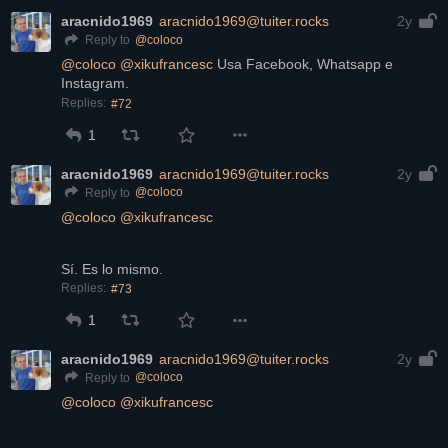
aracnido1969
aracnido1969@tuiter.rocks
2y
@
coloco
Reply to
@
coloco
@
xikufrancesc
 Usa Facebook, Whatsapp e 
Instagram.
Replies:
#72
1
aracnido1969
aracnido1969@tuiter.rocks
2y
@
coloco
Reply to
@
coloco
@
xikufrancesc
Sí. Es lo mismo.
Replies:
#73
1
aracnido1969
aracnido1969@tuiter.rocks
2y
@
coloco
Reply to
@
coloco
@
xikufrancesc