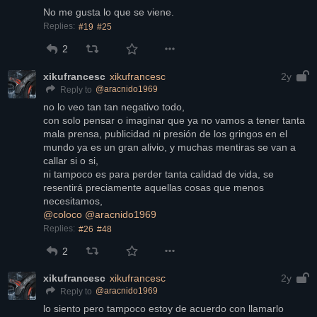
No me gusta lo que se viene.
Replies:
#19
#25
2
xikufrancesc
xikufrancesc
2y
@
aracnido1969
Reply to
no lo veo tan tan negativo todo,
con solo pensar o imaginar que ya no vamos a tener tanta 
mala prensa, publicidad ni presión de los gringos en el 
mundo ya es un gran alivio, y muchas mentiras se van a 
callar si o si,
ni tampoco es para perder tanta calidad de vida, se 
resentirá preciamente aquellas cosas que menos 
necesitamos,
@
coloco
@
aracnido1969
Replies:
#26
#48
2
xikufrancesc
xikufrancesc
2y
@
aracnido1969
Reply to
lo siento pero tampoco estoy de acuerdo con llamarlo 