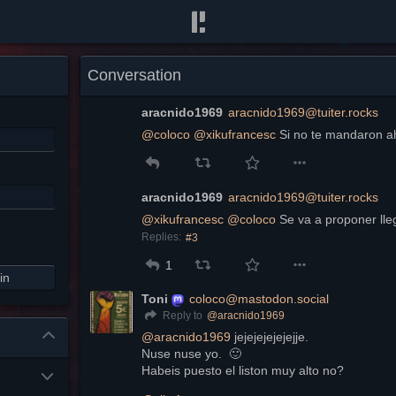
Conversation
aracnido1969
aracnido1969@tuiter.rocks
@
coloco
@
xikufrancesc
 Si no te mandaron a
aracnido1969
aracnido1969@tuiter.rocks
@
xikufrancesc
@
coloco
 Se va a proponer lle
Replies:
#3
1
in
Toni
coloco@mastodon.social
@
aracnido1969
Reply to
@
aracnido1969
 jejejejejejejje.
Nuse nuse yo.  🙂 
Habeis puesto el liston muy alto no?