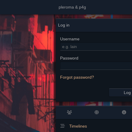
pleroma & p4g
Log in
Username
Password
Forgot password?
Log 
Timelines