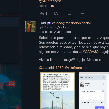
@
xikufrancesc
Replies:
#4
1
Toni
coloco@mastodon.social
@
coloco
Reply to
(last edited
2 years ago
)
Sabeis que pasa, que creo que cada vez que
Son pruebas solo. el toot llega de nuevo a las
retooteado o faveado, y no se si al que hay he
alguien me van a mandar al 
#
CARAJO
, hajaj
Viva la libertad carajo!!!  jejeje. Maldito sea 
@
aracnido1969
@
xikufrancesc