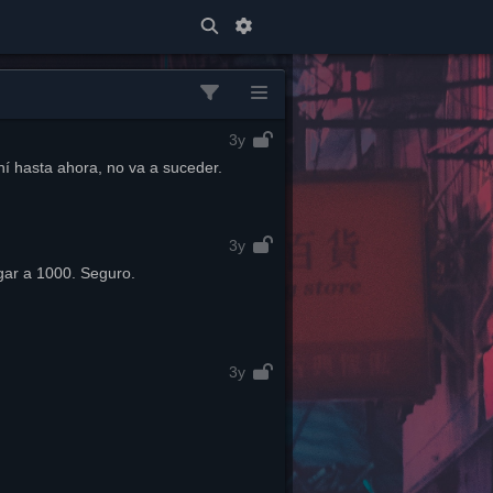
3y
hí hasta ahora, no va a suceder.
3y
gar a 1000. Seguro.
3y