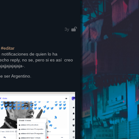
3y
 
#
editar
 notificaciones de quien lo ha 
cho reply, no se, pero si es así  creo 
ajajjajajajaja-.
ese ser Argentino.