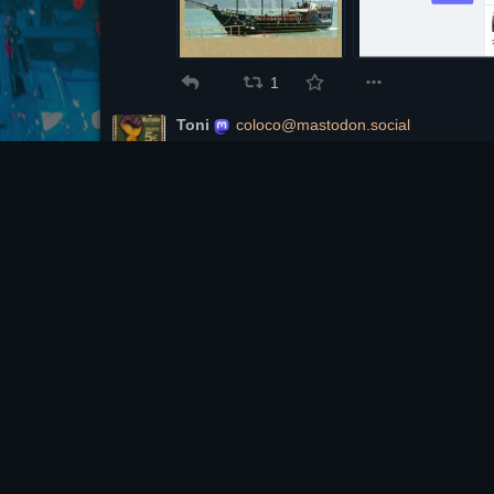
1
Toni
coloco@mastodon.social
Mlilei nos manda allí, ¿viste?
@
aracnido1969
@
xikufrancesc
Replies:
#6
1
aracnido1969
aracnido1969@tuiter.rocks
@
coloco
Reply to
@
coloco
@
xikufrancesc
Ahora hasta los españoles sufren a Milei!
Replies:
#7
1
Toni
coloco@mastodon.social