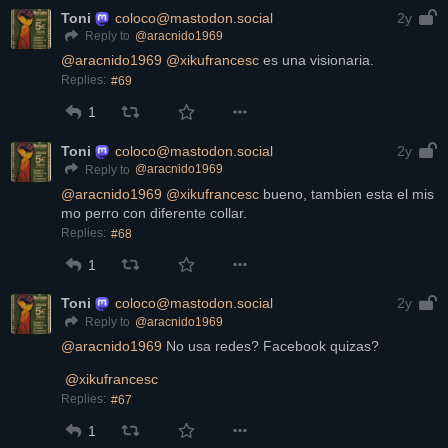
Toni
coloco@mastodon.social
2y
@
aracnido1969
Reply to
@
aracnido1969
@
xikufrancesc
 es una visionaria.
Replies:
#69
1
Toni
coloco@mastodon.social
2y
@
aracnido1969
Reply to
@
aracnido1969
@
xikufrancesc
 bueno, tambien esta el mis 
mo perro con diferente collar.
Replies:
#68
1
Toni
coloco@mastodon.social
2y
@
aracnido1969
Reply to
@
aracnido1969
 No usa redes? Facebook quizas?
@
xikufrancesc
Replies:
#67
1