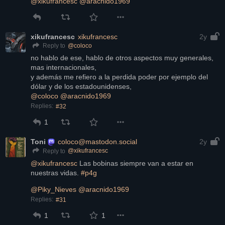
@
xikufrancesc
@
aracnido1969
xikufrancesc
xikufrancesc
2y
@
coloco
Reply to
no hablo de ese, hablo de otros aspectos muy generales, 
mas internacionales,
y además me refiero a la perdida poder por ejemplo del 
dólar y de los estadounidenses,
@
coloco
@
aracnido1969
Replies:
#32
1
Toni
coloco@mastodon.social
2y
@
xikufrancesc
Reply to
@
xikufrancesc
 Las bobinas siempre van a estar en 
nuestras vidas. 
#
p4g
@
Piky_Nieves
@
aracnido1969
Replies:
#31
1
1