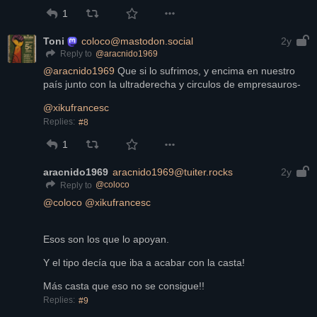
1
Toni
coloco@mastodon.social
2y
@
aracnido1969
Reply to
@
aracnido1969
 Que si lo sufrimos, y encima en nuestro 
país junto con la ultraderecha y circulos de empresauros-
@
xikufrancesc
Replies:
#8
1
aracnido1969
aracnido1969@tuiter.rocks
2y
@
coloco
Reply to
@
coloco
@
xikufrancesc
Esos son los que lo apoyan.
Y el tipo decía que iba a acabar con la casta!
Más casta que eso no se consigue!!
Replies:
#9