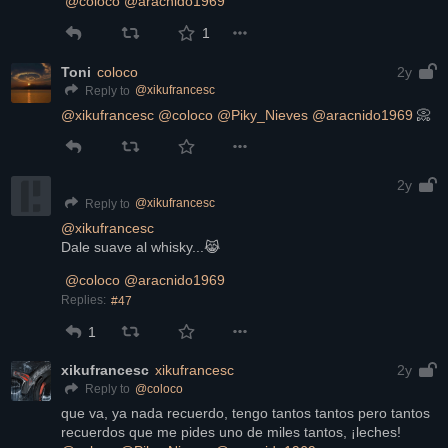
@
coloco
@
aracnido1969
1
Toni
coloco
2y
@
xikufrancesc
Reply to
@
xikufrancesc
@
coloco
@
Piky_Nieves
@
aracnido1969
 📀
2y
@
xikufrancesc
Reply to
@
xikufrancesc
Dale suave al whisky...😹
@
coloco
@
aracnido1969
Replies:
#47
1
xikufrancesc
xikufrancesc
2y
@
coloco
Reply to
que va, ya nada recuerdo, tengo tantos tantos pero tantos 
recuerdos que me pides uno de miles tantos, ¡leches!