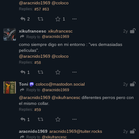
@
aracnido1969
@
coloco
Replies:
#57
#63
2
1
xikufrancesc
xikufrancesc
2y
@
aracnido1969
Reply to
como siempre digo en mi entorno : "ves demasiadas 
películas".
@
aracnido1969
@
coloco
Replies:
#58
1
Toni
coloco@mastodon.social
2y
@
aracnido1969
Reply to
@
aracnido1969
@
xikufrancesc
 diferentes perros pero con 
el mismo collar.
Replies:
#59
1
aracnido1969
aracnido1969@tuiter.rocks
2y
@
xikufrancesc
Reply to