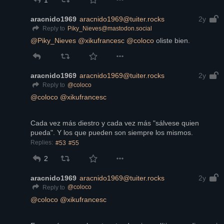
aracnido1969
aracnido1969@tuiter.rocks
2y
Piky_Nieves@mastodon.social
Reply to
@
Piky_Nieves
@
xikufrancesc
@
coloco
 oliste bien.
aracnido1969
aracnido1969@tuiter.rocks
2y
@
coloco
Reply to
@
coloco
@
xikufrancesc
Cada vez más diestro y cada vez más "sálvese quien 
pueda". Y los que pueden son siempre los mismos.
Replies:
#53
#55
2
aracnido1969
aracnido1969@tuiter.rocks
2y
@
coloco
Reply to
@
coloco
@
xikufrancesc