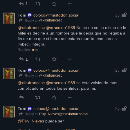
1
Toni
coloco@mastodon.social
2y
@
xikufrancesc
Reply to
@
xikufrancesc
@
aracnido1969
 No se no se, la ultima de le 
Milei es decirle a un hombre que le decía que no llegaba a 
fin de mes que si fuera así estaria muerto, ese tipo es 
imbecil integral.
Replies:
#29
1
Toni
coloco@mastodon.social
2y
@
xikufrancesc
Reply to
@
xikufrancesc
@
aracnido1969
 se esta volviendo mas 
complicado en todos los sentidos, para mi.
Toni
coloco@mastodon.social
2y
Piky_Nieves@mastodon.social
Reply to
@
Piky_Nieves
 puede ser.