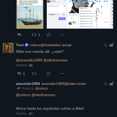
1
Toni
coloco@mastodon.social
2y
Mlilei nos manda allí, ¿viste?
@
aracnido1969
@
xikufrancesc
Replies:
#6
1
aracnido1969
aracnido1969@tuiter.rocks
2y
@
coloco
Reply to
@
coloco
@
xikufrancesc
Ahora hasta los españoles sufren a Milei!
Replies:
#7