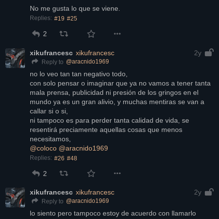
No me gusta lo que se viene.
Replies:
#19
#25
2
xikufrancesc
xikufrancesc
2y
@
aracnido1969
Reply to
no lo veo tan tan negativo todo,
con solo pensar o imaginar que ya no vamos a tener tanta 
mala prensa, publicidad ni presión de los gringos en el 
mundo ya es un gran alivio, y muchas mentiras se van a 
callar si o si,
ni tampoco es para perder tanta calidad de vida, se 
resentirá preciamente aquellas cosas que menos 
necesitamos,
@
coloco
@
aracnido1969
Replies:
#26
#48
2
xikufrancesc
xikufrancesc
2y
@
aracnido1969
Reply to
lo siento pero tampoco estoy de acuerdo con llamarlo 