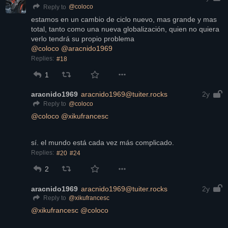
@
coloco
Reply to
estamos en un cambio de ciclo nuevo, mas grande y mas 
total, tanto como una nueva globalización, quien no quiera 
verlo tendrá su propio problema
@
coloco
@
aracnido1969
Replies:
#18
1
aracnido1969
aracnido1969@tuiter.rocks
2y
@
coloco
Reply to
@
coloco
@
xikufrancesc
sí. el mundo está cada vez más complicado.
Replies:
#20
#24
2
aracnido1969
aracnido1969@tuiter.rocks
2y
@
xikufrancesc
Reply to
@
xikufrancesc
@
coloco