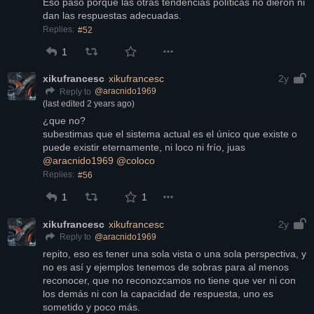
Eso pasó porque las otras tendencias políticas no dieron ni 
dan las respuestas adecuadas.
Replies:
#52
1
xikufrancesc
xikufrancesc
2y
@
aracnido1969
Reply to
(last edited
2 years ago
)
¿que no?
subestimas que el sistema actual es el único que existe o 
puede existir eternamente, ni loco ni frío, juas
@
aracnido1969
@
coloco
Replies:
#56
1
1
xikufrancesc
xikufrancesc
2y
@
aracnido1969
Reply to
repito, eso es tener una sola vista o una sola perspectiva, y 
no es así y ejemplos tenemos de sobras para al menos 
reconocer, que no reconozcamos no tiene que ver ni con 
los demás ni con la capacidad de respuesta, uno es 
sometido y poco más.