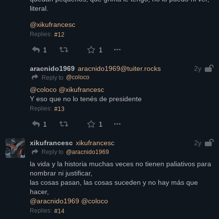
literal.
@
xikufrancesc
Replies:
#12
1
1
aracnido1969
aracnido1969@tuiter.rocks
2y
@
coloco
Reply to
@
coloco
@
xikufrancesc
Y eso que no lo tenés de presidente
Replies:
#13
1
1
xikufrancesc
xikufrancesc
2y
@
aracnido1969
Reply to
la vida y la historia muchas veces no tienen paliativos para 
nombrar ni justificar,
las cosas pasan, las cosas suceden y no hay más que 
hacer,
@
aracnido1969
@
coloco
Replies:
#14