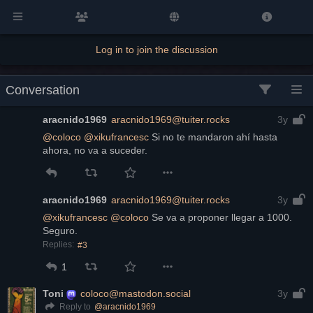
Log in to join the discussion
Conversation
aracnido1969
aracnido1969@tuiter.rocks
3y
@
coloco
@
xikufrancesc
 Si no te mandaron ahí hasta 
ahora, no va a suceder.
aracnido1969
aracnido1969@tuiter.rocks
3y
@
xikufrancesc
@
coloco
 Se va a proponer llegar a 1000. 
Seguro.
Replies:
#3
1
Toni
coloco@mastodon.social
3y
@
aracnido1969
Reply to