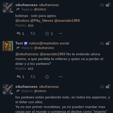
xikufrancesc
xikufrancesc
2y
@
coloco
Reply to
bobinas : solo para aptos.
@
coloco
@
Piky_Nieves
@
aracnido1969
Replies:
#34
1
1
Toni
coloco@mastodon.social
2y
@
xikufrancesc
Reply to
@
xikufrancesc
@
aracnido1969
 No te entiendo ahora 
mismo, a que perdida te refieres y quien va a perder el 
dolar y a los yankees?
Replies:
#33
1
xikufrancesc
xikufrancesc
2y
@
coloco
Reply to
los yankees están perdiendo todo, en todos los aspectos, y 
el dólar con ellos.
Ya no son primer mundistas, ya no pueden mandar mas 
cosas por el mundo y comienza el declive como "imperio"