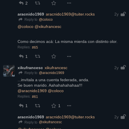
2
aracnido1969
aracnido1969@tuiter.rocks
2y
@
coloco
Reply to
@
coloco
@
xikufrancesc
Como decimos acá: La misma mierda con distinto olor.
Replies:
#65
1
xikufrancesc
xikufrancesc
2y
@
aracnido1969
Reply to
...invítala a una cuenta federada, anda.
Se buen marido. Aahahahahahaa!!!
@
aracnido1969
@
coloco
Replies:
#61
1
1
aracnido1969
aracnido1969@tuiter.rocks
2y
@
xikufrancesc
Reply to