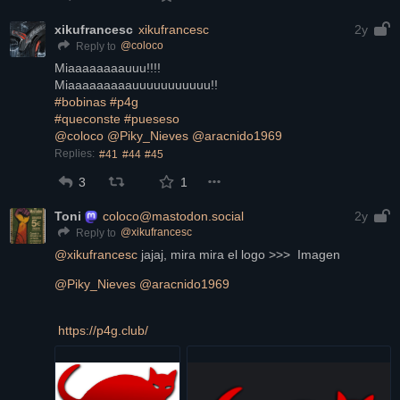
xikufrancesc
xikufrancesc
2y
@
coloco
Reply to
Miaaaaaaaauuu!!!!
Miaaaaaaaaauuuuuuuuuuu!!
#bobinas
#p4g
#queconste
#pueseso
@
coloco
@
Piky_Nieves
@
aracnido1969
Replies:
#41
#44
#45
3
1
Toni
coloco@mastodon.social
2y
@
xikufrancesc
Reply to
@
xikufrancesc
 jajaj, mira mira el logo >>>  Imagen 
@
Piky_Nieves
@
aracnido1969
https://
p4g.club/