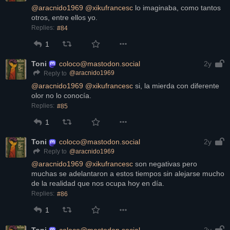
@
aracnido1969
@
xikufrancesc
 lo imaginaba, como tantos 
otros, entre ellos yo.
Replies:
#84
1
Toni
coloco@mastodon.social
2y
@
aracnido1969
Reply to
@
aracnido1969
@
xikufrancesc
 si, la mierda con diferente 
olor no lo conocía.
Replies:
#85
1
Toni
coloco@mastodon.social
2y
@
aracnido1969
Reply to
@
aracnido1969
@
xikufrancesc
 son negativas pero 
muchas se adelantaron a estos tiempos sin alejarse mucho 
de la realidad que nos ocupa hoy en día.
Replies:
#86
1
Toni
coloco@mastodon.social
2y