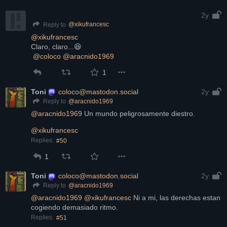
2y
@
xikufrancesc
Reply to
@
xikufrancesc
Claro, claro...😆
@
coloco
@
aracnido1969
1
Toni
coloco@mastodon.social
2y
@
aracnido1969
Reply to
@
aracnido1969
 Un mundo peligrosamente diestro.
@
xikufrancesc
Replies:
#50
1
Toni
coloco@mastodon.social
2y
@
aracnido1969
Reply to
@
aracnido1969
@
xikufrancesc
 Ni a mi, las derechas estan 
cogiendo demasiado ritmo.
Replies:
#51