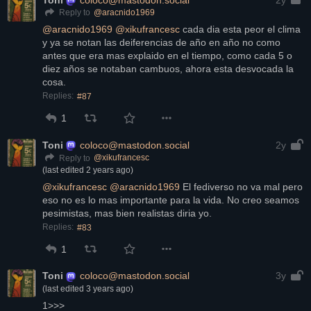
@
aracnido1969
Reply to
@
aracnido1969
@
xikufrancesc
 cada dia esta peor el clima 
y ya se notan las deiferencias de año en año no como 
antes que era mas explaido en el tiempo, como cada 5 o 
diez años se notaban cambuos, ahora esta desvocada la 
cosa.
Replies:
#87
1
Toni
coloco@mastodon.social
2y
@
xikufrancesc
Reply to
(last edited
2 years ago
)
@
xikufrancesc
@
aracnido1969
 El fediverso no va mal pero 
eso no es lo mas importante para la vida. No creo seamos 
pesimistas, mas bien realistas diria yo.
Replies:
#83
1
Toni
coloco@mastodon.social
3y
(last edited
3 years ago
)
1>>>