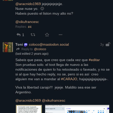
@
aracnido1969
 jejejejejejejje.
Nuse nuse yo.  🙂 
Habeis puesto el liston muy alto no?
@
xikufrancesc
Replies:
#4
1
Toni
coloco@mastodon.social
3y
@
coloco
Reply to
(last edited
2 years ago
)
Sabeis que pasa, que creo que cada vez que 
#
editar
Son pruebas solo. el toot llega de nuevo a las 
notificaciones de quien lo ha retooteado o faveado, y no se 
si al que hay hecho reply, no se, pero si es así  creo 
alguien me van a mandar al 
#
CARAJO
, hajajajajjajajajaja-.
Viva la libertad carajo!!!  jejeje. Maldito sea ese ser 
Argentino.
@
aracnido1969
@
xikufrancesc