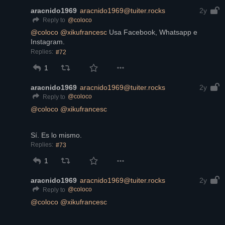
aracnido1969
aracnido1969@tuiter.rocks
2y
@
coloco
Reply to
@
coloco
@
xikufrancesc
 Usa Facebook, Whatsapp e 
Instagram.
Replies:
#72
1
aracnido1969
aracnido1969@tuiter.rocks
2y
@
coloco
Reply to
@
coloco
@
xikufrancesc
Sí. Es lo mismo.
Replies:
#73
1
aracnido1969
aracnido1969@tuiter.rocks
2y
@
coloco
Reply to
@
coloco
@
xikufrancesc