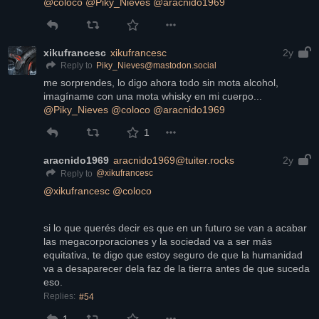
@
coloco
@
Piky_Nieves
@
aracnido1969
xikufrancesc
xikufrancesc
2y
Piky_Nieves@mastodon.social
Reply to
me sorprendes, lo digo ahora todo sin mota alcohol, 
imagíname con una mota whisky en mi cuerpo... 
@
Piky_Nieves
@
coloco
@
aracnido1969
1
aracnido1969
aracnido1969@tuiter.rocks
2y
@
xikufrancesc
Reply to
@
xikufrancesc
@
coloco
si lo que querés decir es que en un futuro se van a acabar 
las megacorporaciones y la sociedad va a ser más 
equitativa, te digo que estoy seguro de que la humanidad 
va a desaparecer dela faz de la tierra antes de que suceda 
eso.
Replies:
#54
1