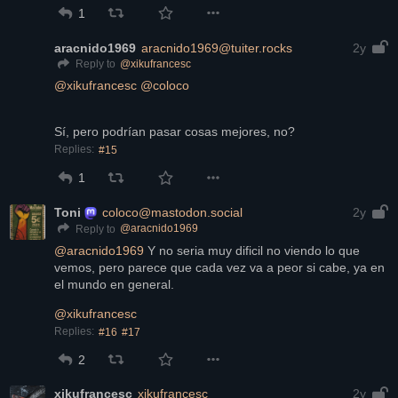
1
aracnido1969
aracnido1969@tuiter.rocks
2y
@
xikufrancesc
Reply to
@
xikufrancesc
@
coloco
Sí, pero podrían pasar cosas mejores, no?
Replies:
#15
1
Toni
coloco@mastodon.social
2y
@
aracnido1969
Reply to
@
aracnido1969
 Y no seria muy dificil no viendo lo que 
vemos, pero parece que cada vez va a peor si cabe, ya en 
el mundo en general.
@
xikufrancesc
Replies:
#16
#17
2
xikufrancesc
xikufrancesc
2y