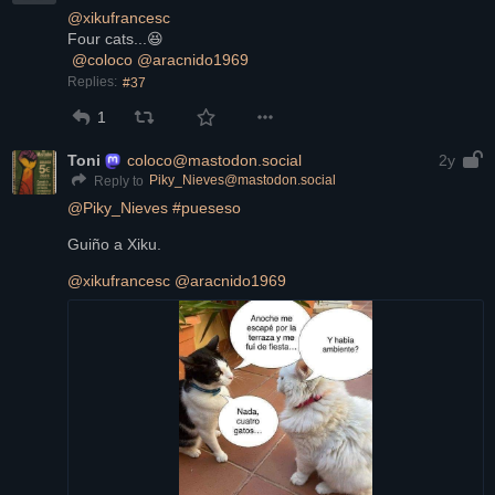
@
xikufrancesc
Four cats...😆
@
coloco
@
aracnido1969
Replies:
#37
1
Toni
coloco@mastodon.social
2y
Piky_Nieves@mastodon.social
Reply to
@
Piky_Nieves
#
pueseso
Guiño a Xiku.
@
xikufrancesc
@
aracnido1969