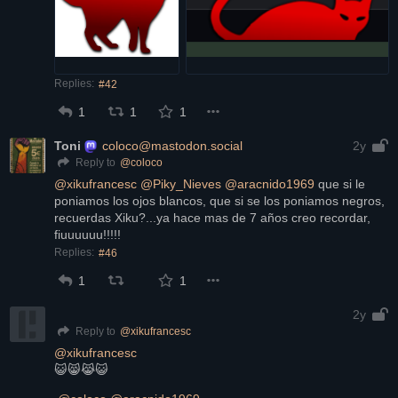
Replies:
#42
1
1
1
Toni
coloco@mastodon.social
2y
@
coloco
Reply to
@
xikufrancesc
@
Piky_Nieves
@
aracnido1969
 que si le 
poniamos los ojos blancos, que si se los poniamos negros, 
recuerdas Xiku?...ya hace mas de 7 años creo recordar, 
fiuuuuuu!!!!!
Replies:
#46
1
1
2y
@
xikufrancesc
Reply to
@
xikufrancesc
😺😸😹😺