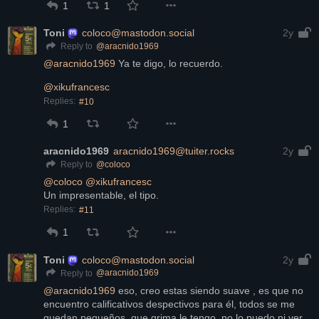
1
1
Toni
coloco@mastodon.social
2y
@
aracnido1969
Reply to
@
aracnido1969
 Ya te digo, lo recuerdo.
@
xikufrancesc
Replies:
#10
1
aracnido1969
aracnido1969@tuiter.rocks
2y
@
coloco
Reply to
@
coloco
@
xikufrancesc
Un impresentable, el tipo.
Replies:
#11
1
Toni
coloco@mastodon.social
2y
@
aracnido1969
Reply to
@
aracnido1969
 eso, creo estas siendo suave , es que no 
encuentro calificativos despectivos para él, todos se me 
quedan pequeños, que grima le tengo, no lo puedo ni ver, 