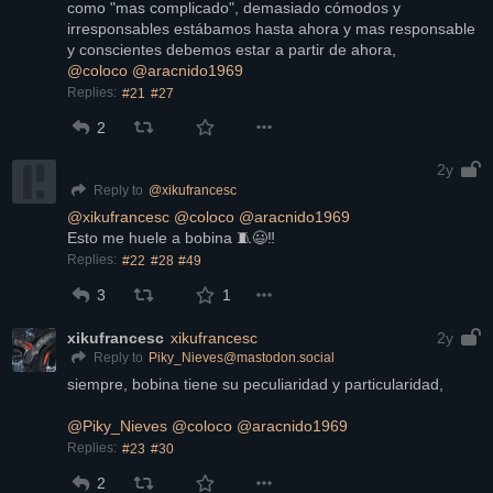
como "mas complicado", demasiado cómodos y 
irresponsables estábamos hasta ahora y mas responsable 
y conscientes debemos estar a partir de ahora,
@
coloco
@
aracnido1969
Replies:
#21
#27
2
2y
@
xikufrancesc
Reply to
@
xikufrancesc
@
coloco
@
aracnido1969
Esto me huele a bobina 🧵😃‼️
Replies:
#22
#28
#49
3
1
xikufrancesc
xikufrancesc
2y
Piky_Nieves@mastodon.social
Reply to
siempre, bobina tiene su peculiaridad y particularidad,
@
Piky_Nieves
@
coloco
@
aracnido1969
Replies:
#23
#30
2