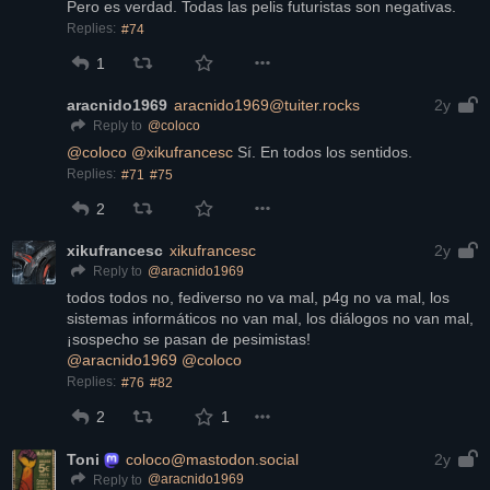
Pero es verdad. Todas las pelis futuristas son negativas.
Replies:
#74
1
aracnido1969
aracnido1969@tuiter.rocks
2y
@
coloco
Reply to
@
coloco
@
xikufrancesc
 Sí. En todos los sentidos.
Replies:
#71
#75
2
xikufrancesc
xikufrancesc
2y
@
aracnido1969
Reply to
todos todos no, fediverso no va mal, p4g no va mal, los 
sistemas informáticos no van mal, los diálogos no van mal,
¡sospecho se pasan de pesimistas!
@
aracnido1969
@
coloco
Replies:
#76
#82
2
1
Toni
coloco@mastodon.social
2y
@
aracnido1969
Reply to