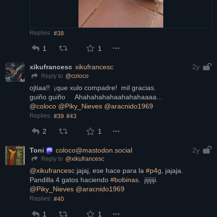
Replies:
#38
1
1
xikufrancesc
xikufrancesc
2y
@
coloco
Reply to
ojtiaa!!  ¡que xulo compadre!  mil gracias.
guiño guiño     Ahahahahahaahahahaaaa...
@
coloco
@
Piky_Nieves
@
aracnido1969
Replies:
#39
#43
2
1
Toni
coloco@mastodon.social
2y
@
xikufrancesc
Reply to
@
xikufrancesc
 jajaj, ese hace para la 
#
p4g
, jajaja.
Pandilla 4 gatos haciendo 
#
bobinas
.  jijijiji.
@
Piky_Nieves
@
aracnido1969
Replies:
#40
1
1