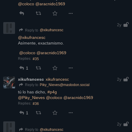
@
coloco
@
aracnido1969
2y
@
xikufrancesc
Reply to
@
xikufrancesc
Asímente, exactamismo.
@
coloco
@
aracnido1969
Replies:
#35
1
xikufrancesc
xikufrancesc
2y
Piky_Nieves@mastodon.social
Reply to
tú lo has dicho, 
#p4g
@
Piky_Nieves
@
coloco
@
aracnido1969
Replies:
#36
1
2y
@
xikufrancesc
Reply to