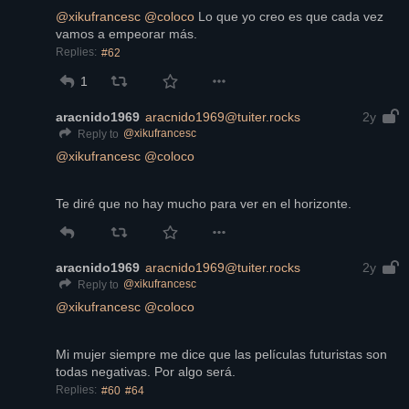
@
xikufrancesc
@
coloco
 Lo que yo creo es que cada vez 
vamos a empeorar más.
Replies:
#62
1
aracnido1969
aracnido1969@tuiter.rocks
2y
@
xikufrancesc
Reply to
@
xikufrancesc
@
coloco
Te diré que no hay mucho para ver en el horizonte.
aracnido1969
aracnido1969@tuiter.rocks
2y
@
xikufrancesc
Reply to
@
xikufrancesc
@
coloco
Mi mujer siempre me dice que las películas futuristas son 
todas negativas. Por algo será.
Replies:
#60
#64