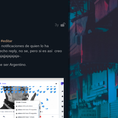
3y
 
#
editar
 notificaciones de quien lo ha 
cho reply, no se, pero si es así  creo 
ajajjajajajaja-.
ese ser Argentino.