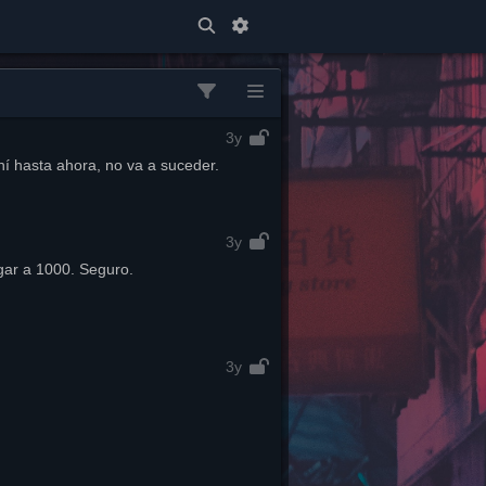
3y
hí hasta ahora, no va a suceder.
3y
gar a 1000. Seguro.
3y