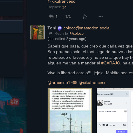
@
xikufrancesc
Replies:
#4
1
Toni
coloco@mastodon.social
@
coloco
Reply to
(last edited
2 years ago
)
Sabeis que pasa, que creo que cada vez que
Son pruebas solo. el toot llega de nuevo a las
retooteado o faveado, y no se si al que hay he
alguien me van a mandar al 
#
CARAJO
, hajaj
Viva la libertad carajo!!!  jejeje. Maldito sea 
@
aracnido1969
@
xikufrancesc