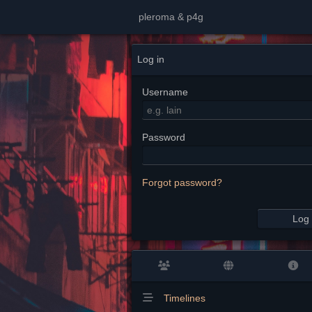
pleroma & p4g
Log in
Username
Password
Forgot password?
Log 
Timelines