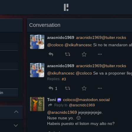
Conversation
aracnido1969
aracnido1969@tuiter.rocks
@
coloco
@
xikufrancesc
 Si no te mandaron a
aracnido1969
aracnido1969@tuiter.rocks
@
xikufrancesc
@
coloco
 Se va a proponer lle
Replies:
#3
1
in
Toni
coloco@mastodon.social
@
aracnido1969
Reply to
@
aracnido1969
 jejejejejejejje.
Nuse nuse yo.  🙂 
Habeis puesto el liston muy alto no?