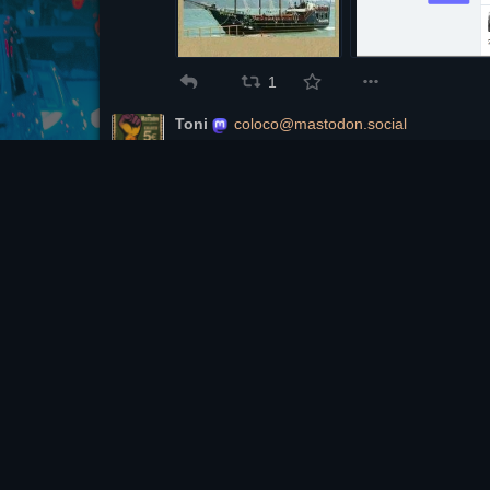
1
Toni
coloco@mastodon.social
Mlilei nos manda allí, ¿viste?
@
aracnido1969
@
xikufrancesc
Replies:
#6
1
aracnido1969
aracnido1969@tuiter.rocks
@
coloco
Reply to
@
coloco
@
xikufrancesc
Ahora hasta los españoles sufren a Milei!
Replies:
#7
1
Toni
coloco@mastodon.social